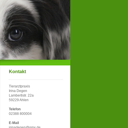
Kontakt
Tierarztpraxis
Irina Degen
Lambertistr. 22a
59229 Ahlen
Telefon
02388 800004
E-Mail
irinadegen@gmx.de